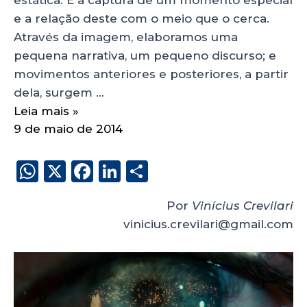
e a relação deste com o meio que o cerca.
Através da imagem, elaboramos uma
pequena narrativa, um pequeno discurso; e
movimentos anteriores e posteriores, a partir
dela, surgem …
Leia mais »
9 de maio de 2014
W
X
F
Li
S
h
a
n
h
Por
Vinícius Crevilari
a
c
k
a
vinicius.crevilari@gmail.com
ts
e
e
re
A
b
dI
p
o
n
p
o