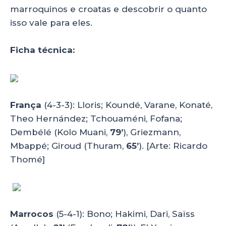
marroquinos e croatas e descobrir o quanto
isso vale para eles.
Ficha técnica:
França
(4-3-3): Lloris; Koundé, Varane, Konaté,
Theo Hernández; Tchouaméni, Fofana;
Dembélé (Kolo Muani,
79’
), Griezmann,
Mbappé; Giroud (Thuram,
65’
). [Arte: Ricardo
Thomé]
Marrocos
(5-4-1): Bono; Hakimi, Dari, Saïss