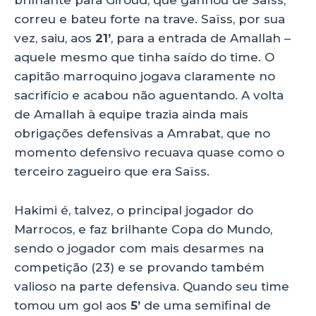
brilhante para Giroud, que ganhou de Saïss,
correu e bateu forte na trave. Saïss, por sua
vez, saiu, aos
21’
, para a entrada de Amallah –
aquele mesmo que tinha saído do time. O
capitão marroquino jogava claramente no
sacrifício e acabou não aguentando. A volta
de Amallah à equipe trazia ainda mais
obrigações defensivas a Amrabat, que no
momento defensivo recuava quase como o
terceiro zagueiro que era Saïss.
Hakimi é, talvez, o principal jogador do
Marrocos, e faz brilhante Copa do Mundo,
sendo o jogador com mais desarmes na
competição (23) e se provando também
valioso na parte defensiva. Quando seu time
tomou um gol aos
5’
de uma semifinal de