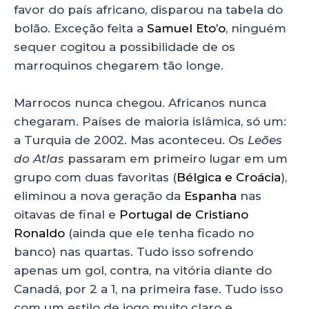
favor do país africano, disparou na tabela do
bolão. Exceção feita a
Samuel Eto’o
, ninguém
sequer cogitou a possibilidade de os
marroquinos chegarem tão longe.
Marrocos nunca chegou. Africanos nunca
chegaram. Países de maioria islâmica, só um:
a Turquia de 2002. Mas aconteceu. Os
Leões
do Atlas
passaram em primeiro lugar em um
grupo com duas favoritas (
Bélgica e Croácia
),
eliminou a nova geração da
Espanha
nas
oitavas de final e
Portugal de Cristiano
Ronaldo
(ainda que ele tenha ficado no
banco) nas quartas. Tudo isso sofrendo
apenas um gol, contra, na vitória diante do
Canadá, por 2 a 1, na primeira fase. Tudo isso
com um estilo de jogo muito claro e