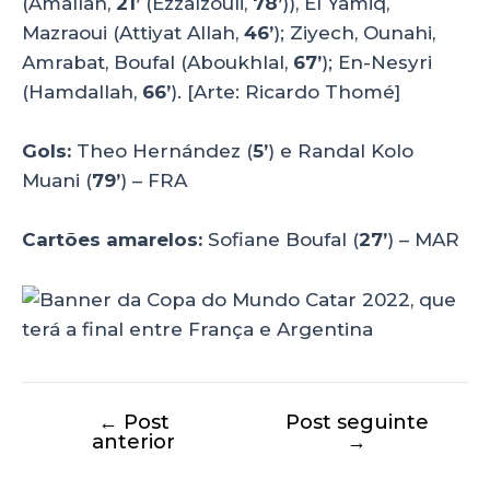
(Amallah,
21’
(Ezzalzouli,
78’
)), El Yamiq,
Mazraoui (Attiyat Allah,
46’
); Ziyech, Ounahi,
Amrabat, Boufal (Aboukhlal,
67’
); En-Nesyri
(Hamdallah,
66’
). [Arte: Ricardo Thomé]
Gols:
Theo Hernández (
5’
) e Randal Kolo
Muani (
79’
) – FRA
Cartões amarelos:
Sofiane Boufal (
27’
) – MAR
←
Post
Post seguinte
anterior
→