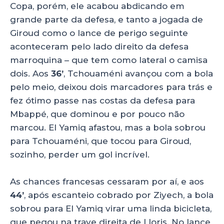
Copa, porém, ele acabou abdicando em
grande parte da defesa, e tanto a jogada de
Giroud como o lance de perigo seguinte
aconteceram pelo lado direito da defesa
marroquina – que tem como lateral o camisa
dois. Aos
36’
, Tchouaméni avançou com a bola
pelo meio, deixou dois marcadores para trás e
fez ótimo passe nas costas da defesa para
Mbappé, que dominou e por pouco não
marcou. El Yamiq afastou, mas a bola sobrou
para Tchouaméni, que tocou para Giroud,
sozinho, perder um gol incrível.
As chances francesas cessaram por aí, e aos
44’
, após escanteio cobrado por Ziyech, a bola
sobrou para El Yamiq virar uma linda bicicleta,
que pegou na trave direita de Lloris. No lance