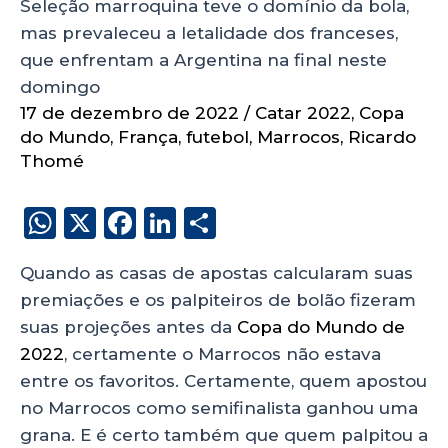
Seleção marroquina teve o domínio da bola,
mas prevaleceu a letalidade dos franceses,
que enfrentam a Argentina na final neste
domingo
17 de dezembro de 2022
/
Catar 2022
,
Copa
do Mundo
,
França
,
futebol
,
Marrocos
,
Ricardo
Thomé
W
X
F
Li
S
h
a
n
h
Quando as casas de apostas calcularam suas
a
c
k
a
premiações e os palpiteiros de bolão fizeram
ts
e
e
re
suas projeções antes da
Copa do Mundo de
A
b
dI
2022
, certamente o Marrocos não estava
p
o
n
entre os favoritos. Certamente, quem apostou
p
o
no Marrocos como semifinalista ganhou uma
grana. E é certo também que quem palpitou a
k