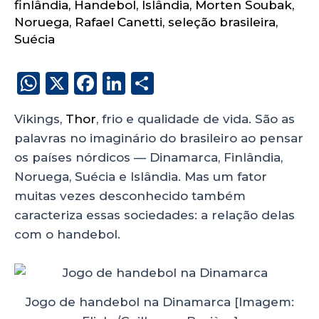
finlândia
,
Handebol
,
Islândia
,
Morten Soubak
,
Noruega
,
Rafael Canetti
,
seleção brasileira
,
Suécia
W
X
F
Li
S
h
a
n
h
Vikings,
Thor
, frio e qualidade de vida. São as
a
c
k
a
palavras no imaginário do brasileiro ao pensar
ts
e
e
re
os países nórdicos — Dinamarca, Finlândia,
A
b
dI
Noruega, Suécia e Islândia. Mas um fator
p
o
n
muitas vezes desconhecido também
p
o
caracteriza essas sociedades: a relação delas
com o handebol.
k
Jogo de handebol na Dinamarca [Imagem: