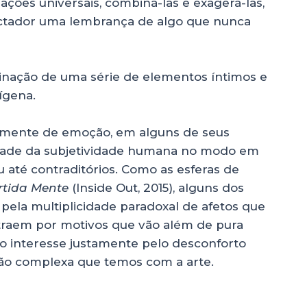
ções universais, combiná-las e exagerá-las,
ectador uma lembrança de algo que nunca
inação de uma série de elementos íntimos e
ígena.
ecamente de emoção, em alguns de seus
idade da subjetividade humana no modo em
 até contraditórios. Como as esferas de
rtida Mente
(Inside Out, 2015), alguns dos
pela multiplicidade paradoxal de afetos que
atraem por motivos que vão além de pura
so interesse justamente pelo desconforto
ção complexa que temos com a arte.