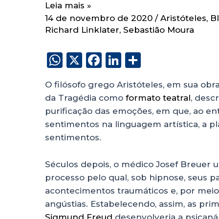
Leia mais »
14 de novembro de 2020
/
Aristóteles
,
B
Richard Linklater
,
Sebastião Moura
W
X
F
Li
S
h
a
n
h
O filósofo grego Aristóteles, em sua obr
a
c
k
a
da Tragédia como
formato teatral
, desc
ts
e
e
re
purificação das emoções, em que, ao e
A
b
dI
sentimentos na linguagem artística, a pl
p
o
n
sentimentos.
p
o
Séculos depois, o médico Josef Breuer 
k
processo pelo qual, sob hipnose, seus p
acontecimentos traumáticos e, por meio 
angústias. Estabelecendo, assim, as prim
Sigmund Freud
desenvolveria a psicanál