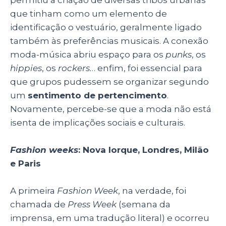
permitiu a criação de diversas tribos urbanas
que tinham como um elemento de
identificação o vestuário, geralmente ligado
também às preferências musicais. A conexão
moda-música abriu espaço para os
punks
, os
hippies
, os
rockers
… enfim, foi essencial para
que grupos pudessem se organizar segundo
um
sentimento de pertencimento
.
Novamente, percebe-se que a moda não está
isenta de implicações sociais e culturais.
Fashion weeks
: Nova Iorque, Londres, Milão
e Paris
A primeira
Fashion Week
, na verdade, foi
chamada de
Press Week
(semana da
imprensa, em uma tradução literal) e ocorreu