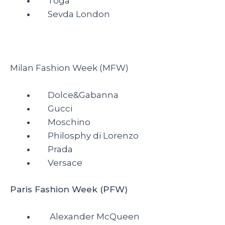
Toga
S
evda London
Milan Fashion Week (MFW)
Dolce&Gabanna
Gucci
Moschino
P
hilosphy di Lorenzo
Prada
Versace
Paris Fashion Week (PFW)
Alexander McQueen