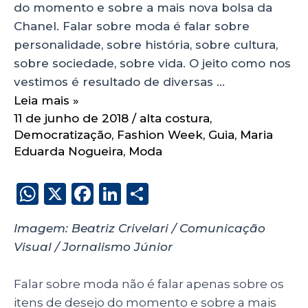
do momento e sobre a mais nova bolsa da
Chanel. Falar sobre moda é falar sobre
personalidade, sobre história, sobre cultura,
sobre sociedade, sobre vida. O jeito como nos
vestimos é resultado de diversas …
Leia mais »
11 de junho de 2018
/
alta costura
,
Democratização
,
Fashion Week
,
Guia
,
Maria
Eduarda Nogueira
,
Moda
W
X
F
Li
S
h
a
n
h
Imagem: Beatriz Crivelari / Comunicação
a
c
k
a
Visual / Jornalismo Júnior
ts
e
e
re
A
b
dI
Falar sobre moda não é falar apenas sobre os
p
o
n
itens de desejo do momento e sobre a mais