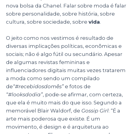
p
o
nova bolsa da Chanel. Falar sobre moda é falar
sobre personalidade, sobre história, sobre
k
cultura, sobre sociedade, sobre
vida
.
O jeito como nos vestimos é resultado de
diversas implicações políticas, econômicas e
sociais; não é algo fútil ou secundário. Apesar
de algumas revistas femininas e
influenciadores digitais muitas vezes tratarem
a moda como sendo um compilado
de
“#recebidosdomês”
e fotos de
“#looksdodia”
, pode-se afirmar, com certeza,
que ela é muito mais do que isso. Segundo a
memorável Blair Waldorf, de
Gossip Girl
: “É a
arte mais poderosa que existe. É um
movimento, é design e é arquitetura ao