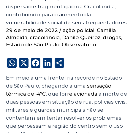
dispersão e fragmentação da Cracolândia,
contribuindo para o aumento da
vulnerabilidade social de seus frequentadores
29 de maio de 2022
/
ação policial
,
Camilla
Almeida
,
cracolândia
,
Danilo Queiroz
,
drogas
,
Estado de São Paulo
,
Observatório
W
X
F
Li
S
h
a
n
h
Em meio a uma frente fria recorde no Estado
a
c
k
a
de São Paulo, chegando a uma
sensação
ts
e
e
re
térmica de -4°C
, que foi
relacionada
à
morte
de
A
b
dI
duas pessoas em situação de rua, polícias civis,
p
o
n
militares e guardas municipais não se
p
o
contentam em tentar resolver os problemas
que perpassam a região do centro sem o uso
k