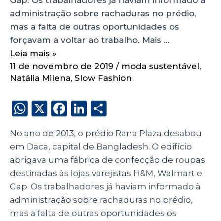
administração sobre rachaduras no prédio,
mas a falta de outras oportunidades os
forçavam a voltar ao trabalho. Mais …
Leia mais »
11 de novembro de 2019
/
moda sustentável
,
Natália Milena
,
Slow Fashion
W
X
F
Li
S
h
a
n
h
No ano de 2013, o prédio Rana Plaza desabou
a
c
k
a
em Daca, capital de Bangladesh. O edifício
ts
e
e
re
abrigava uma fábrica de confecção de roupas
A
b
dI
destinadas às lojas varejistas H&M, Walmart e
p
o
n
Gap. Os trabalhadores já haviam informado à
p
o
administração sobre rachaduras no prédio,
mas a falta de outras oportunidades os
k