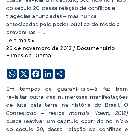
do século 20, dessa relação de conflitos e
tragédias anunciadas – mas nunca
antecipadas pelo poder público de modo a
preveni-las – …
Leia mais »
26 de novembro de 2012
/
Documentário
,
Filmes de Drama
W
X
F
Li
S
h
a
n
h
Em tempos de guarani-kaiowá, faz bem
a
c
k
a
revisitar outra das numerosas manifestações
ts
e
e
re
de luta pela terra na história do Brasil.
O
A
b
dI
Contestado – restos mortais (idem, 2012)
p
o
n
busca reavivar um capítulo, ocorrido no início
p
o
do século 20, dessa relação de conflitos e