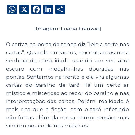
W
X
F
Li
S
h
a
n
h
a
c
k
a
[Imagem: Luana Franzão]
ts
e
e
re
O cartaz na porta da tenda diz “leio a sorte nas
A
b
dI
cartas”. Quando entramos, encontramos uma
p
o
n
senhora de meia idade usando um véu azul
p
o
escuro com medalhinhas douradas nas
k
pontas. Sentamos na frente e ela vira algumas
cartas do baralho de tarô. Há um certo ar
místico e misterioso ao redor do baralho e nas
interpretações das cartas. Porém, realidade é
mais rica que a ficção, com o tarô refletindo
não forças além da nossa compreensão, mas
sim um pouco de nós mesmos.