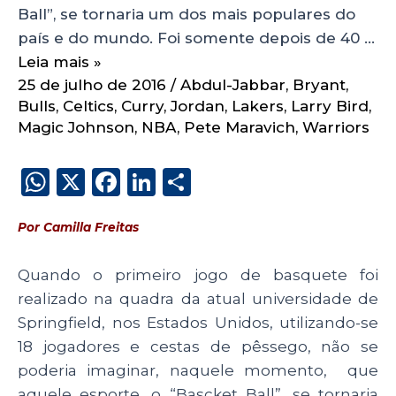
Ball”, se tornaria um dos mais populares do
país e do mundo. Foi somente depois de 40 …
Leia mais »
25 de julho de 2016
/
Abdul-Jabbar
,
Bryant
,
Bulls
,
Celtics
,
Curry
,
Jordan
,
Lakers
,
Larry Bird
,
Magic Johnson
,
NBA
,
Pete Maravich
,
Warriors
W
X
F
Li
S
h
a
n
h
Por Camilla Freitas
a
c
k
a
ts
e
e
re
Quando o primeiro jogo de basquete foi
A
b
dI
realizado na quadra da atual universidade de
p
o
n
Springfield, nos Estados Unidos, utilizando-se
p
o
18 jogadores e cestas de pêssego, não se
poderia imaginar, naquele momento, que
k
aquele esporte, o “Bascket Ball”, se tornaria