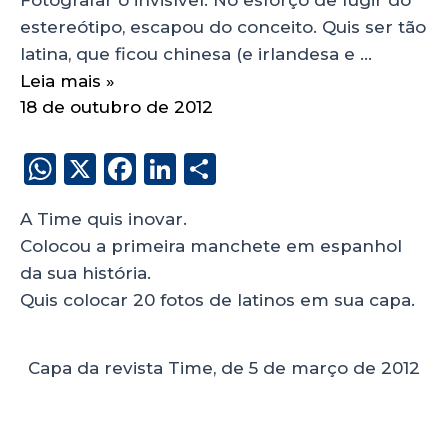
estereótipo, escapou do conceito. Quis ser tão
latina, que ficou chinesa (e irlandesa e …
Leia mais »
18 de outubro de 2012
W
X
F
Li
S
h
a
n
h
A Time quis inovar.
a
c
k
a
Colocou a primeira manchete em espanhol
ts
e
e
re
da sua história.
A
b
dI
Quis colocar 20 fotos de latinos em sua capa.
p
o
n
p
o
Capa da revista Time, de 5 de março de 2012
k