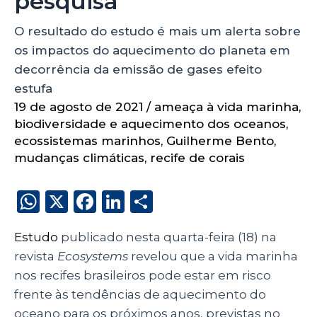
pesquisa
O resultado do estudo é mais um alerta sobre
os impactos do aquecimento do planeta em
decorrência da emissão de gases efeito
estufa
19 de agosto de 2021
/
ameaça à vida marinha
,
biodiversidade e aquecimento dos oceanos
,
ecossistemas marinhos
,
Guilherme Bento
,
mudanças climáticas
,
recife de corais
W
X
F
Li
S
h
a
n
h
Estudo
publicado nesta quarta-feira (18) na
a
c
k
a
revista
Ecosystems
revelou que a vida marinha
ts
e
e
re
nos recifes brasileiros pode estar em risco
A
b
dI
frente às tendências de aquecimento do
p
o
n
oceano para os próximos anos, previstas no