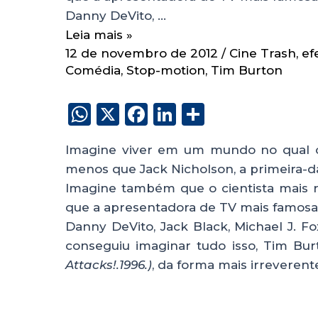
Danny DeVito, …
Leia mais »
12 de novembro de 2012
/
Cine Trash
,
ef
Comédia
,
Stop-motion
,
Tim Burton
W
X
F
Li
S
h
a
n
h
Imagine viver em um mundo no qual o
a
c
k
a
menos que Jack Nicholson, a primeira-d
ts
e
e
re
Imagine também que o cientista mais r
A
b
dI
que a apresentadora de TV mais famosa 
p
o
n
Danny DeVito, Jack Black, Michael J. 
p
o
conseguiu imaginar tudo isso, Tim Bu
Attacks!.1996.)
, da forma mais irreverent
k