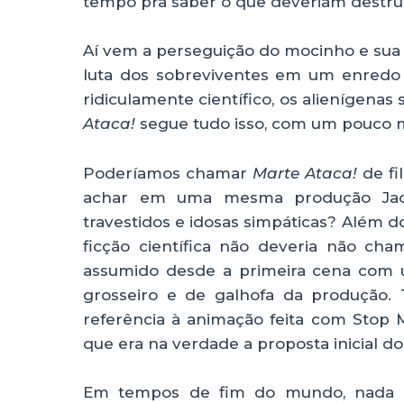
tempo pra saber o que deveriam destrui
Aí vem a perseguição do mocinho e sua
luta dos sobreviventes em um enredo c
ridiculamente científico, os alienígenas
Ataca!
segue tudo isso, com um pouco ma
Poderíamos chamar
Marte Ataca!
de fi
achar em uma mesma produção Jack
travestidos e idosas simpáticas? Além 
ficção científica não deveria não cha
assumido desde a primeira cena com
grosseiro e de galhofa da produção
referência à animação feita com Stop M
que era na verdade a proposta inicial do
Em tempos de fim do mundo, nada 