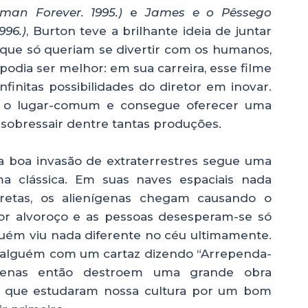
an Forever. 1995.)
e
James e o Pêssego
996.)
, Burton teve a brilhante ideia de juntar
 que só queriam se divertir com os humanos,
podia ser melhor: em sua carreira, esse filme
infinitas possibilidades do diretor em inovar.
a o lugar-comum e consegue oferecer uma
az sobressair dentre tantas produções.
 boa invasão de extraterrestres segue uma
ma clássica. Em suas naves espaciais nada
cretas, os alienígenas chegam causando o
or alvoroço e as pessoas desesperam-se só
guém viu nada diferente no céu ultimamente.
 alguém com um cartaz dizendo “Arrependa-
ígenas então destroem uma grande obra
, já que estudaram nossa cultura por um bom