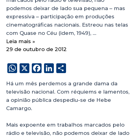
podemos deixar de lado sua pequena – mas
expressiva – participação em produções
cinematográficas nacionais. Estreou nas telas
com Quase no Céu (idem, 1949), …
Leia mais »
29 de outubro de 2012
W
X
F
Li
S
h
a
n
h
Há um mês perdemos a grande dama da
a
c
k
a
televisão nacional. Com réquiems e lamentos,
ts
e
e
re
a opinião pública despediu-se de Hebe
A
b
dI
Camargo.
p
o
n
p
o
Mais expoente em trabalhos marcados pelo
rádio e televisão, não podemos deixar de lado
k