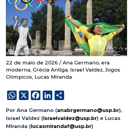
22 de maio de 2026
/
Ana Germano
,
era
moderna
,
Grécia Antiga
,
Israel Valdez
,
Jogos
Olímpicos
,
Lucas Miranda
W
X
F
Li
S
h
a
n
h
Por Ana Germano (
anabrgermano@usp.br
),
a
c
k
a
Israel Valdez (
israelvaldez@usp.br
) e Lucas
ts
e
e
re
Miranda (
lucasmirandaf@usp.br
)
olímpicos