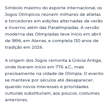
A
b
dI
p
o
n
Símbolo máximo do esporte internacional, os
p
o
Jogos Olímpicos reúnem milhares de atletas
e torcedores em edições alternadas de verão
k
e inverno, além das Paralimpíadas. A versão
moderna das Olimpíadas teve início em abril
de 1896, em Atenas, e completa 130 anos de
tradição em 2026.
A origem dos Jogos remonta à Grécia Antiga,
onde tiveram início em 776 a.C., mais
precisamente na cidade de Olímpia. O evento
se manteve por séculos até desaparecer,
quando novos interesses e prioridades
culturais substituíram, aos poucos, costumes
anteriores.