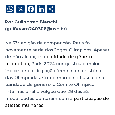
W
X
F
Li
S
h
a
n
h
Por Guilherme Bianchi
a
c
k
a
(guifavaro240306@usp.br)
ts
e
e
re
A
b
dI
Na 33ª edição da competição, Paris foi
p
o
n
novamente sede dos Jogos Olímpicos. Apesar
p
o
de não alcançar a
paridade de gênero
prometida
, Paris 2024 conquistou o maior
k
índice de participação feminina na história
das Olimpíadas. Como marco na busca pela
paridade de gênero, o Comitê Olímpico
Internacional divulgou que 28 das 32
modalidades contaram com a
participação de
atletas mulheres
.