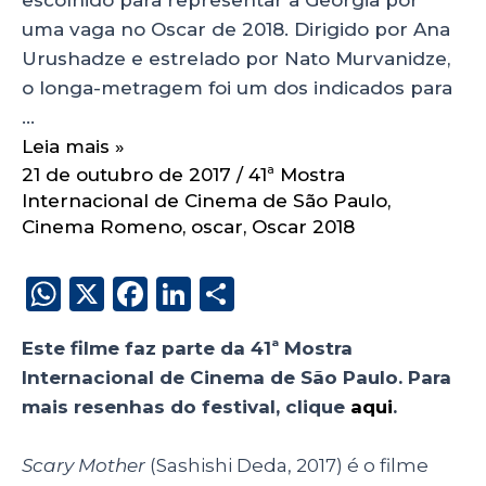
uma vaga no Oscar de 2018. Dirigido por Ana
Urushadze e estrelado por Nato Murvanidze,
o longa-metragem foi um dos indicados para
…
Leia mais »
21 de outubro de 2017
/
41ª Mostra
Internacional de Cinema de São Paulo
,
Cinema Romeno
,
oscar
,
Oscar 2018
W
X
F
Li
S
h
a
n
h
Este filme faz parte da 41ª Mostra
a
c
k
a
Internacional de Cinema de São Paulo. Para
ts
e
e
re
mais resenhas do festival, clique
aqui
.
A
b
dI
p
o
n
Scary Mother
(Sashishi Deda, 2017) é o filme