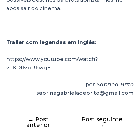
após sair do cinema.
Trailer com legendas em inglês:
https://www.youtube.com/watch?
v=KDl1vbUFwqE
por
Sabrina Brito
sabrinagabrieladebrito@gmail.com
←
Post
Post seguinte
anterior
→