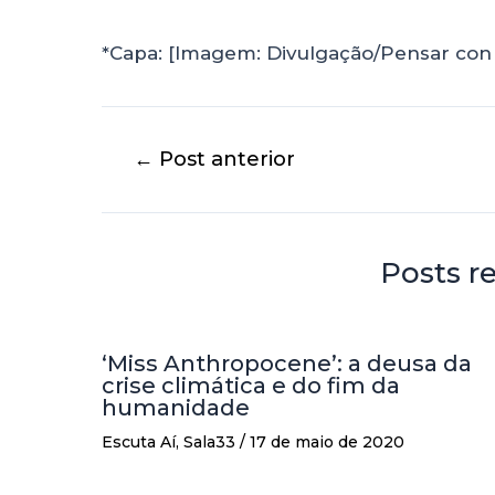
*Capa: [Imagem: Divulgação/Pensar con
←
Post anterior
Posts r
‘Miss Anthropocene’: a deusa da
crise climática e do fim da
humanidade
Escuta Aí
,
Sala33
/
17 de maio de 2020