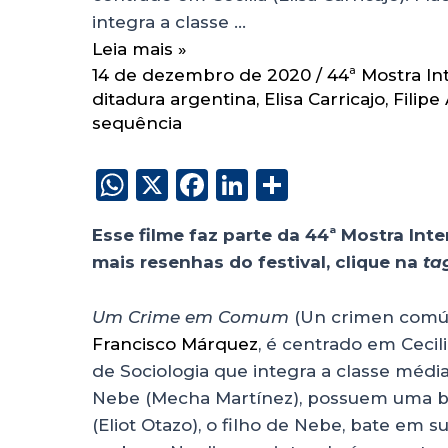
integra a classe …
Leia mais »
14 de dezembro de 2020
/
44ª Mostra I
ditadura argentina
,
Elisa Carricajo
,
Filipe
sequência
W
X
F
Li
S
h
a
n
h
Esse filme faz parte da 44ª Mostra Int
a
c
k
a
mais resenhas do festival, clique na
ta
ts
e
e
re
A
b
dI
Um Crime em Comum
(Un crimen común
p
o
n
Francisco Márquez
, é centrado em Cecili
p
o
de Sociologia que integra a classe médi
Nebe (Mecha Martínez), possuem uma bo
k
(Eliot Otazo), o filho de Nebe, bate em s