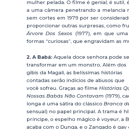
mulher pelada. O filme é genial, é sutil,
a uma câmera penetrando a melancia no
sem cortes em 1979 por ser considerado
proporcionar outras surpresas, como fru
Árvore Dos Sexos
(1977), em que uma 
formas “curiosas”, que engravidam as m
2. A Babá:
Aquela doce senhora pode s
transformar em um monstro. Além dos
gibis da Magali, as belíssimas histórias
contadas serão indícios de abusos que
você sofreu. Graças ao filme
Histórias Q
Nossas Babás Não Contavam
(1979), ca
longa é uma sátira do clássico
Branca d
sensual) no papel principal. A trama é h
príncipe, o espelho mágico é
voyeur
, a
acaba com o Dunga, e o Zangado é gay e