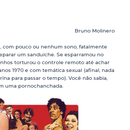
o Molinero
a, com pouco ou nenhum sono, fatalmente
 preparar um sanduíche. Se esparramou no
inhos torturou o controle remoto até achar
anos 1970 e com temática sexual (afinal, nada
na para passar o tempo). Você não sabia,
com uma pornochanchada.