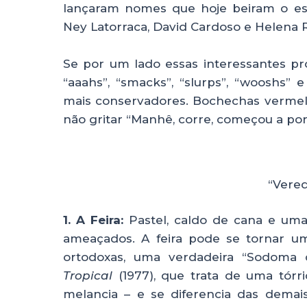
lançaram nomes que hoje beiram o est
Ney Latorraca, David Cardoso e Helena
Se por um lado essas interessantes pro
“aaahs”, “smacks”, “slurps”, “wooshs
mais conservadores. Bochechas vermelh
não gritar “Manhê, corre, começou a po
“Vered
1. A Feira:
Pastel, caldo de cana e uma
ameaçados. A feira pode se tornar um 
ortodoxas, uma verdadeira “Sodoma
Tropical
(1977), que trata de uma tórr
melancia – e se diferencia das demai