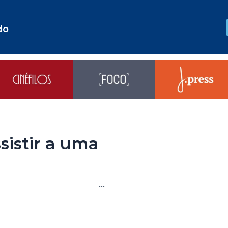
do
sistir a uma
…