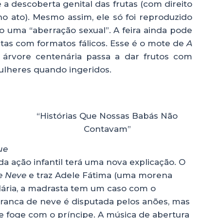
 é a descoberta genital das frutas (com direito
 ato). Mesmo assim, ele só foi reproduzido
 uma “aberração sexual”. A feira ainda pode
tas com formatos fálicos. Esse é o mote de
A
árvore centenária passa a dar frutos com
ulheres quando ingeridos.
e
“Histórias Que Nossas Babás Não
Contavam”
ue
da ação infantil terá uma nova explicação. O
e Neve
e traz Adele Fátima (uma morena
ilária, a madrasta tem um caso com o
 Branca de neve é disputada pelos anões, mas
 foge com o príncipe. A música de abertura