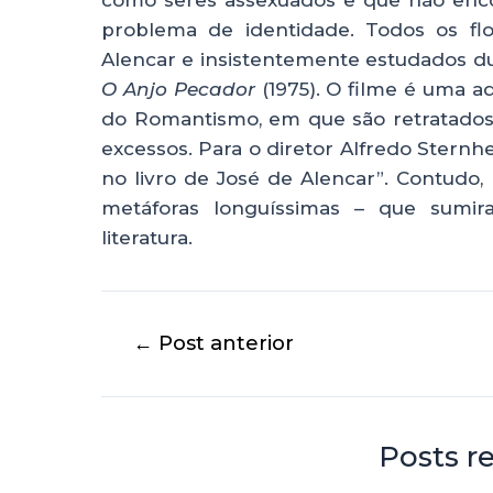
como seres assexuados e que não enco
problema de identidade. Todos os flor
Alencar e insistentemente estudados d
O Anjo Pecador
(1975). O filme é uma a
do Romantismo, em que são retratados
excessos. Para o diretor Alfredo Sternh
no livro de José de Alencar”. Contudo, 
metáforas longuíssimas – que sumir
literatura.
←
Post anterior
Posts r