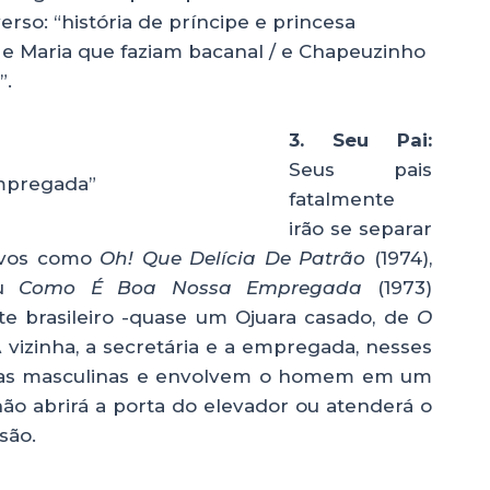
so: “história de príncipe e princesa
e Maria que faziam bacanal / e Chapeuzinho
”.
3. Seu Pai:
Seus pais
mpregada”
fatalmente
irão se separar
tivos como
Oh! Que Delícia De Patrão
(1974),
ou
Como É Boa Nossa Empregada
(1973)
te brasileiro -quase um Ojuara casado, de
O
A vizinha, a secretária e a empregada, nesses
tasias masculinas e envolvem o homem em um
não abrirá a porta do elevador ou atenderá o
são.