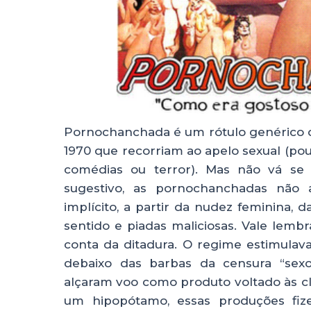
Pornochanchada é um rótulo genérico qu
1970 que recorriam ao apelo sexual (p
comédias ou terror). Mas não vá se 
sugestivo, as pornochanchadas não
implícito, a partir da nudez feminina, 
sentido e piadas maliciosas. Vale lem
conta da ditadura. O regime estimulava
debaixo das barbas da censura “sexo
alçaram voo como produto voltado às 
um hipopótamo, essas produções fiz