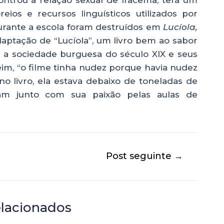
ntrou a relação sexual de Iracema, terá um
eios e recursos linguísticos utilizados por
urante a escola foram destruídos em
Lucíola,
daptação de “Lucíola”, um livro bem ao sabor
 a sociedade burguesa do século XIX e seus
eim, “o filme tinha nudez porque havia nudez
no livro, ela estava debaixo de toneladas de
am junto com sua paixão pelas aulas de
Post seguinte
→
elacionados