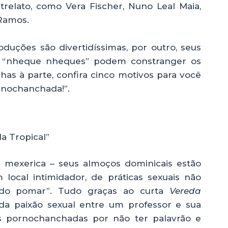
relato, como Vera Fischer, Nuno Leal Maia,
 Ramos.
duções são divertidíssimas, por outro, seus
” e “nheque nheques” podem constranger os
as à parte, confira cinco motivos para você
rnochanchada!”.
a Tropical”
 mexerica – seus almoços dominicais estão
local intimidador, de práticas sexuais não
 do pomar”. Tudo graças ao curta
Vereda
ida paixão sexual entre um professor e sua
s pornochanchadas por não ter palavrão e