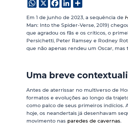
W
X
F
Li
S
h
a
n
h
Em 1 de junho de 2023, a sequência de
H
a
c
k
a
Man: Into the Spider-Verse, 2019) chego
ts
e
e
re
que agradou os fãs e os críticos, o prim
A
b
dI
Persichetti, Peter Ramsey e Rodney Rot
p
o
n
que não apenas rendeu um Oscar, mas 
p
o
k
Uma breve contextual
Antes de aterrissar no multiverso de H
formatos e evoluções ao longo da trajet
como palco de seus primeiros indícios.
hoje, os neandertais já desenhavam se
movimento nas
paredes de cavernas
.