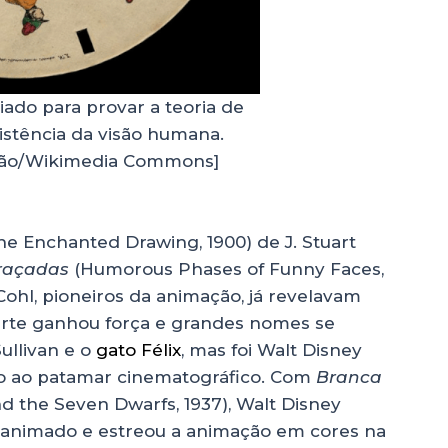
riado para provar a teoria de
istência da visão humana.
ão/Wikimedia Commons]
e Enchanted Drawing, 1900) de J. Stuart
raçadas
(Humorous Phases of Funny Faces,
 Cohl, pioneiros da animação, já revelavam
rte ganhou força e grandes nomes se
ullivan e o
gato Félix
, mas foi Walt Disney
o ao patamar cinematográfico. Com
Branca
 the Seven Dwarfs, 1937), Walt Disney
 animado e estreou a animação em cores na