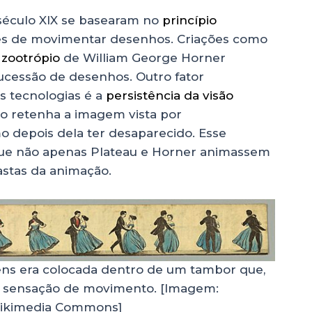
 século XIX se basearam no
princípio
azes de movimentar desenhos. Criações como
o
zootrópio
de William George Horner
cessão de desenhos. Outro fator
s tecnologias é a
persistência da visão
o retenha a imagem vista por
depois dela ter desaparecido. Esse
ue não apenas Plateau e Horner animassem
iastas da animação.
ens era colocada dentro de um tambor que,
 sensação de movimento. [Imagem:
ikimedia Commons]