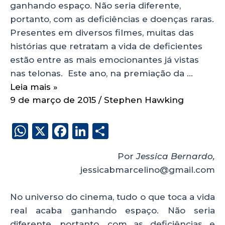
ganhando espaço. Não seria diferente,
portanto, com as deficiências e doenças raras.
Presentes em diversos filmes, muitas das
histórias que retratam a vida de deficientes
estão entre as mais emocionantes já vistas
nas telonas. Este ano, na premiação da …
Leia mais »
9 de março de 2015
/
Stephen Hawking
W
X
F
Li
S
h
a
n
h
Por
Jessica Bernardo,
a
c
k
a
jessicabmarcelino@gmail.com
ts
e
e
re
A
b
dI
No universo do cinema, tudo o que toca a vida
p
o
n
real acaba ganhando espaço. Não seria
diferente, portanto, com as deficiências e