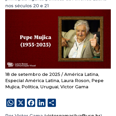
nos séculos 20 e 21
18 de setembro de 2025
/
América Latina
,
Especial América Latina
,
Laura Roson
,
Pepe
Mujica
,
Politica
,
Uruguai
,
Victor Gama
W
X
F
Li
S
h
a
n
h
Por Victor Gama (
victorgamasilva@usp.br
)