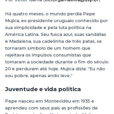
a
c
k
a
ts
e
e
re
Há quatro meses, o mundo perdia Pepe
A
b
dI
Mujica, ex-presidente uruguaio conhecido por
p
o
n
sua simplicidade e pela luta política na
p
o
América Latina. Seu fusca azul, suas sandálias
e Madalena, sua cadelinha de três patas, se
k
tornaram símbolo de um homem que
rejeitava os impulsos consumistas que
tomaram a sociedade durante o fim do século
20 e perduram até hoje. Mujica dizia: “Eu não
sou pobre, apenas ando leve.”
Juventude e vida política
Pepe nasceu em Montevidéu em 1935 e
aprendeu com seus pais as profissões de