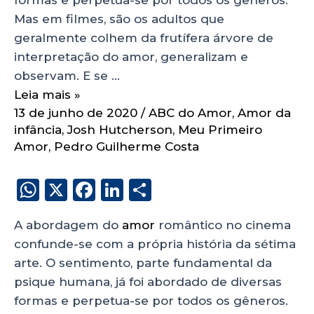
Mas em filmes, são os adultos que
geralmente colhem da frutífera árvore de
interpretação do amor, generalizam e
observam. E se …
Leia mais »
13 de junho de 2020
/
ABC do Amor
,
Amor da
infância
,
Josh Hutcherson
,
Meu Primeiro
Amor
,
Pedro Guilherme Costa
W
X
F
Li
S
h
a
n
h
A abordagem do
amor
romântico no cinema
a
c
k
a
confunde-se com a própria história da sétima
ts
e
e
re
arte. O sentimento, parte fundamental da
A
b
dI
psique humana, já foi abordado de diversas
p
o
n
formas e perpetua-se por todos os gêneros.