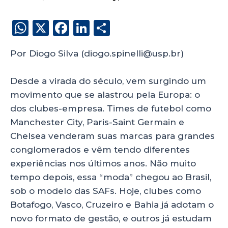
W
X
F
Li
S
h
a
n
h
Por Diogo Silva (diogo.spinelli@usp.br)
a
c
k
a
ts
e
e
re
Desde a virada do século, vem surgindo um
A
b
dI
movimento que se alastrou pela Europa: o
p
o
n
dos clubes-empresa. Times de futebol como
p
o
Manchester City, Paris-Saint Germain e
Chelsea venderam suas marcas para grandes
k
conglomerados e vêm tendo diferentes
experiências nos últimos anos. Não muito
tempo depois, essa “moda” chegou ao Brasil,
sob o modelo das SAFs. Hoje, clubes como
Botafogo, Vasco, Cruzeiro e Bahia já adotam o
novo formato de gestão, e outros já estudam