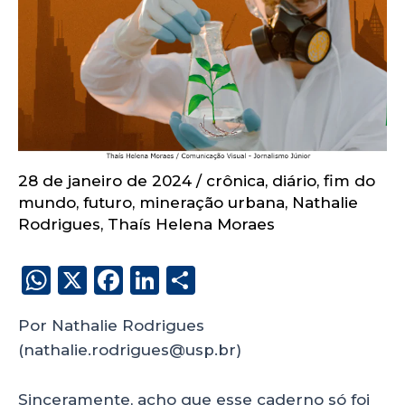
28 de janeiro de 2024
/
crônica
,
diário
,
fim do
mundo
,
futuro
,
mineração urbana
,
Nathalie
Rodrigues
,
Thaís Helena Moraes
W
X
F
Li
S
h
a
n
h
Por Nathalie Rodrigues
a
c
k
a
(nathalie.rodrigues@usp.br)
ts
e
e
re
A
b
dI
Sinceramente, acho que esse caderno só foi