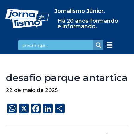
Jornalismo Júnior.
Há 20 anos formando
e informando.
desafio parque antartica
22 de maio de 2025
W
X
F
Li
S
h
a
n
h
a
c
k
a