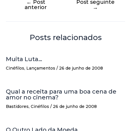
ts
e
e
re
←
Post
Post seguinte
anterior
→
A
b
dI
p
o
n
p
o
Posts relacionados
k
Muita Luta…
Cinéfilos
,
Lançamentos
/
26 de junho de 2008
Qual a receita para uma boa cena de
amor no cinema?
Bastidores
,
Cinéfilos
/
26 de junho de 2008
O Outro Lado da Moeda