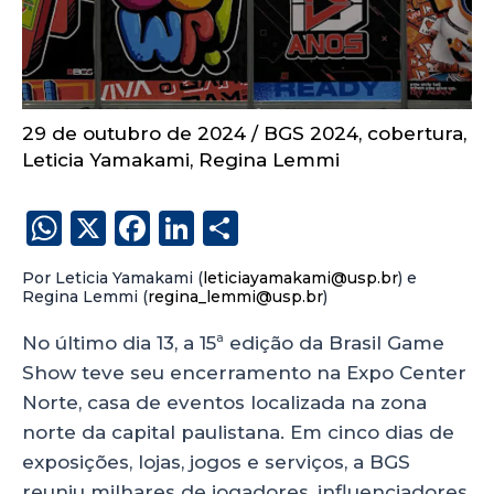
29 de outubro de 2024
/
BGS 2024
,
cobertura
,
Leticia Yamakami
,
Regina Lemmi
W
X
F
Li
S
h
a
n
h
Por Leticia Yamakami (
leticiayamakami@usp.br
) e
a
c
k
a
Regina Lemmi (
regina_lemmi@usp.br
)
ts
e
e
re
No último dia 13, a 15ª edição da Brasil Game
A
b
dI
Show teve seu encerramento na Expo Center
p
o
n
Norte, casa de eventos localizada na zona
p
o
norte da capital paulistana. Em cinco dias de
exposições, lojas, jogos e serviços, a BGS
k
reuniu milhares de jogadores, influenciadores,