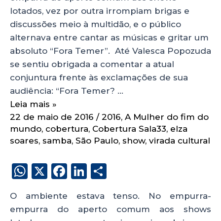
lotados, vez por outra irrompiam brigas e
discussões meio à multidão, e o público
alternava entre cantar as músicas e gritar um
absoluto “Fora Temer”. Até Valesca Popozuda
se sentiu obrigada a comentar a atual
conjuntura frente às exclamações de sua
audiência: “Fora Temer? …
Leia mais »
22 de maio de 2016
/
2016
,
A Mulher do fim do
mundo
,
cobertura
,
Cobertura Sala33
,
elza
soares
,
samba
,
São Paulo
,
show
,
virada cultural
W
X
F
Li
S
h
a
n
h
O ambiente estava tenso. No empurra-
a
c
k
a
empurra do aperto comum aos shows
ts
e
e
re