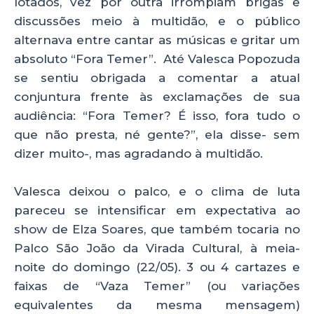
lotados, vez por outra irrompiam brigas e
A
b
dI
discussões meio à multidão, e o público
p
o
n
alternava entre cantar as músicas e gritar um
p
o
absoluto “Fora Temer”. Até Valesca Popozuda
se sentiu obrigada a comentar a atual
k
conjuntura frente às exclamações de sua
audiência: “Fora Temer? É isso, fora tudo o
que não presta, né gente?”, ela disse- sem
dizer muito-, mas agradando à multidão.
Valesca deixou o palco, e o clima de luta
pareceu se intensificar em expectativa ao
show de Elza Soares, que também tocaria no
Palco São João da Virada Cultural, à meia-
noite do domingo (22/05). 3 ou 4 cartazes e
faixas de “Vaza Temer” (ou variações
equivalentes da mesma mensagem)