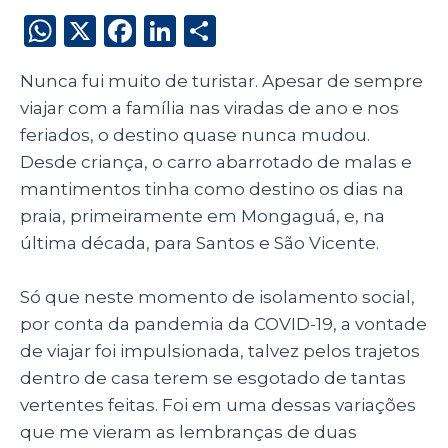
W
X
F
Li
S
h
a
n
h
Nunca fui muito de turistar. Apesar de sempre
a
c
k
a
viajar com a família nas viradas de ano e nos
ts
e
e
re
feriados, o destino quase nunca mudou.
A
b
dI
Desde criança, o carro abarrotado de malas e
p
o
n
mantimentos tinha como destino os dias na
p
o
praia, primeiramente em Mongaguá, e, na
última década, para Santos e São Vicente.
k
Só que neste momento de isolamento social,
por conta da pandemia da COVID-19, a vontade
de viajar foi impulsionada, talvez pelos trajetos
dentro de casa terem se esgotado de tantas
vertentes feitas. Foi em uma dessas variações
que me vieram as lembranças de duas