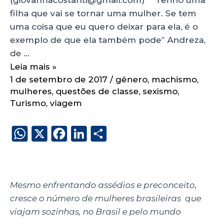
filha que vai se tornar uma mulher. Se tem
uma coisa que eu quero deixar para ela, é o
exemplo de que ela também pode” Andreza,
de …
Leia mais »
1 de setembro de 2017
/
gênero
,
machismo
,
mulheres
,
questões de classe
,
sexismo
,
Turismo
,
viagem
W
X
F
Li
S
h
a
n
h
a
c
k
a
ts
e
e
re
Mesmo enfrentando assédios e preconceito,
A
b
dI
cresce o número de mulheres brasileiras que
p
o
n
viajam sozinhas, no Brasil e pelo mundo