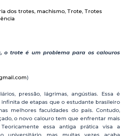
ria dos trotes
,
machismo
,
Trote
,
Trotes
lência
 o trote é um problema para os calouros
gmail.com
)
ários, pressão, lágrimas, angústias. Essa é
infinita de etapas que o estudante brasileiro
as melhores faculdades do país. Contudo,
çado, o novo calouro tem que enfrentar mais
Teoricamente essa antiga prática visa a
 universitário, mas muitas vezes acaba