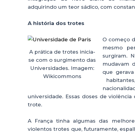
adquirindo um teor sádico, com constan
A história dos trotes
O começo da
mesmo perí
A prática de trotes inicia-
surgiram. 
se com o surgimento das
mudavam de 
Universidades. Imagem:
que gerava
Wikicommons
habitantes
nacionali
universidade. Essas doses de violênci
trote.
A França tinha algumas das melhores
violentos trotes que, futuramente, es