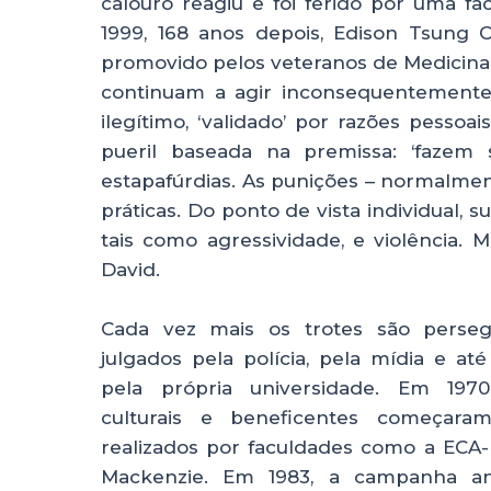
calouro reagiu e foi ferido por uma f
1999, 168 anos depois, Edison Tsung 
promovido pelos veteranos de Medicina
continuam a agir inconsequentemente.
ilegítimo, ‘validado’ por razões pessoa
pueril baseada na premissa: ‘fazem s
estapafúrdias. As punições – normalmen
práticas. Do ponto de vista individual, 
tais como agressividade, e violência.
David.
Cada vez mais os trotes são perseg
julgados pela polícia, pela mídia e a
pela própria universidade. Em 1970
culturais e beneficentes começara
realizados por faculdades como a ECA
Mackenzie. Em 1983, a campanha ant