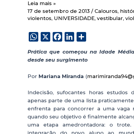
Leia mais »
17 de setembro de 2013
/
Calouros
,
histó
violentos
,
UNIVERSIDADE
,
vestibular
,
vio
W
X
F
Li
S
h
a
n
h
Prática que começou na Idade Média,
a
c
k
a
desde seu surgimento
ts
e
e
re
A
b
dI
Por
Mariana Miranda
(
marimiranda94@
p
o
n
p
o
Indecisão, sufocantes horas estudos di
apenas parte de uma lista praticamente 
k
enfrenta para concorrer a uma vaga n
quando seu objetivo é finalmente alcan
uma etapa amedrontadora: o trote. 
integração do novo aluno ao mundo