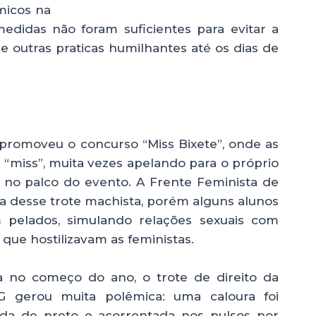
micos na
edidas não foram suficientes para evitar a
 outras praticas humilhantes até os dias de
 promoveu o concurso “Miss Bixete”, onde as
“miss”, muita vezes apelando para o próprio
 no palco do evento. A Frente Feminista de
ca desse trote machista, porém alguns alunos
m pelados, simulando relações sexuais com
que hostilizavam as feministas.
a no começo do ano, o trote de direito da
 gerou muita polêmica: uma caloura foi
ada de preto e acorrentada nos pulsos por