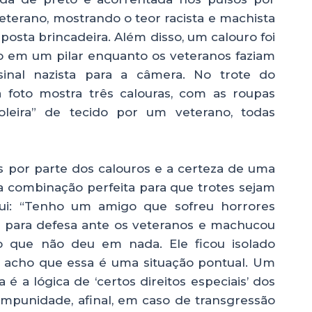
terano, mostrando o teor racista e machista
posta brincadeira. Além disso, um calouro foi
o em um pilar enquanto os veteranos faziam
inal nazista para a câmera. No trote do
foto mostra três calouras, com as roupas
leira” de tecido por um veterano, todas
s por parte dos calouros e a certeza de uma
a combinação perfeita para que trotes sejam
lui: “Tenho um amigo que sofreu horrores
iu para defesa ante os veteranos e machucou
 que não deu em nada. Ele ficou isolado
s acho que essa é uma situação pontual. Um
é a lógica de ‘certos direitos especiais’ dos
impunidade, afinal, em caso de transgressão