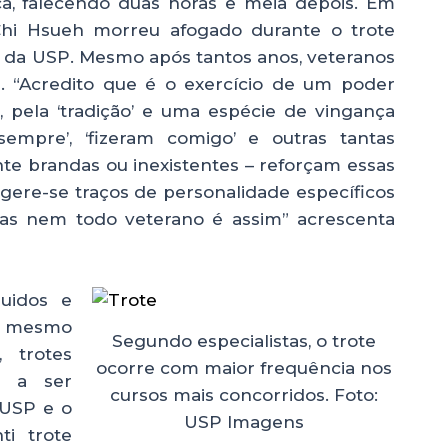
aca, falecendo duas horas e meia depois. Em
Chi Hsueh morreu afogado durante o trote
 da USP. Mesmo após tantos anos, veteranos
 “Acredito que é o exercício de um poder
is, pela ‘tradição’ e uma espécie de vingança
empre’, ‘fizeram comigo’ e outras tantas
te brandas ou inexistentes – reforçam essas
sugere-se traços de personalidade específicos
 Mas nem todo veterano é assim” acrescenta
uidos e
té mesmo
Segundo especialistas, o trote
, trotes
ocorre com maior frequência nos
m a ser
cursos mais concorridos. Foto:
-USP e o
USP Imagens
i trote