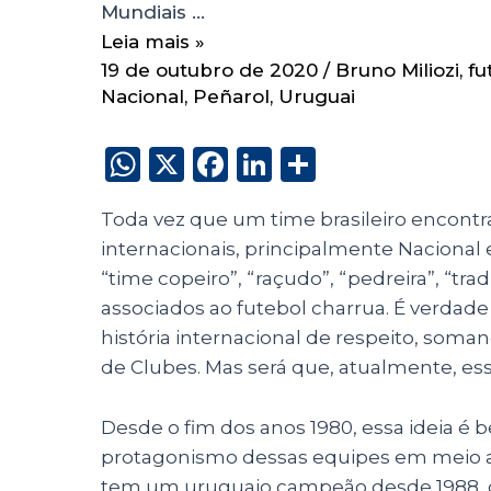
Mundiais …
Leia mais »
19 de outubro de 2020
/
Bruno Miliozi
,
fu
Nacional
,
Peñarol
,
Uruguai
W
X
F
Li
S
h
a
n
h
Toda vez que um time brasileiro encon
a
c
k
a
internacionais, principalmente Nacional
ts
e
e
re
“time copeiro”, “raçudo”, “pedreira”, “tra
A
b
dI
associados ao futebol charrua. É verdad
p
o
n
história internacional de respeito, soman
p
o
de Clubes. Mas será que, atualmente, ess
k
Desde o fim dos anos 1980, essa ideia 
protagonismo dessas equipes em meio ao
tem um uruguaio campeão desde 1988, q