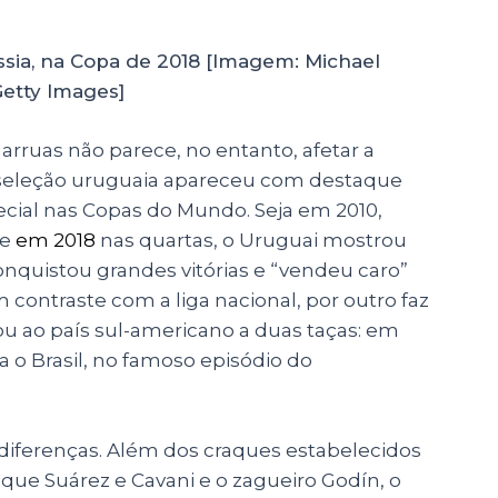
sia, na Copa de 2018 [Imagem: Michael
Getty Images]
rruas não parece, no entanto, afetar a
a seleção uruguaia apareceu com destaque
cial nas Copas do Mundo. Seja em 2010,
 e
em 2018
nas quartas, o Uruguai mostrou
nquistou grandes vitórias e “vendeu caro”
m contraste com a liga nacional, por outro faz
evou ao país sul-americano a duas taças: em
a o Brasil, no famoso episódio do
 diferenças. Além dos craques estabelecidos
que Suárez e Cavani e o zagueiro Godín, o