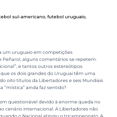
tebol sul-americano
,
futebol uruguaio
,
tra um uruguaio em competições
 e Peñarol, alguns comentários se repetem:
dicional”, e tantos outros estereótipos
e que os dois grandes do Uruguai têm uma
do oito títulos da Libertadores e seis Mundiais
a “mística” ainda faz sentido?
é bem questionável devido à enorme queda no
 cenário internacional. A Libertadores não
uando o Nacional atingiu o tricampeonato. A