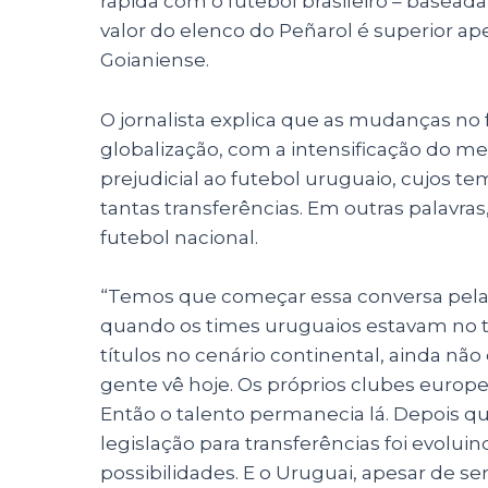
rápida com o futebol brasileiro – basea
valor do elenco do Peñarol é superior ap
Goianiense.
O jornalista explica que as mudanças no 
globalização, com a intensificação do m
prejudicial ao futebol uruguaio, cujos 
tantas transferências. Em outras palavr
futebol nacional.
“Temos que começar essa conversa pela pa
quando os times uruguaios estavam no 
títulos no cenário continental, ainda não 
gente vê hoje. Os próprios clubes europ
Então o talento permanecia lá. Depois qu
legislação para transferências foi evolu
possibilidades. E o Uruguai, apesar de 