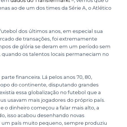
da em
dados do Transfermarkt
–, vemos que o
enas ao de um dos times da Série A, o Atlético
futebol dos últimos anos, em especial sua
ercado de transações, foi extremamente
tempos de glória se deram em um período sem
as, quando os talentos locais permaneciam no
rte financeira. Lá pelos anos 70, 80,
topo do continente, disputando grandes
existia essa globalização no futebol que a
eus usavam mais jogadores do próprio país.
e o dinheiro começou a falar mais alto, a
indo, isso acabou desenhando novas
ser um país muito pequeno, sempre produziu