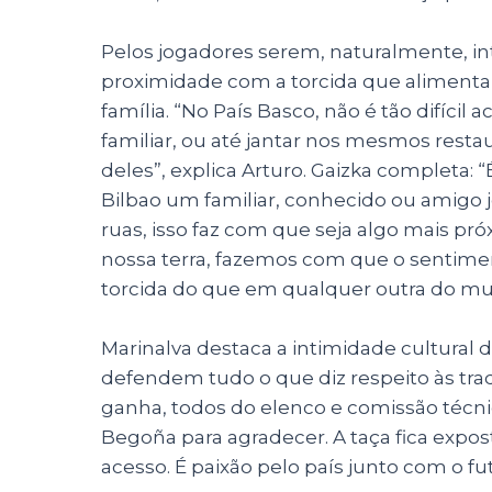
Pelos jogadores serem, naturalmente, in
proximidade com a torcida que alimenta 
família. “No País Basco, não é tão difíc
familiar, ou até jantar nos mesmos res
deles”, explica Arturo. Gaizka complet
Bilbao um familiar, conhecido ou amigo 
ruas, isso faz com que seja algo mais p
nossa terra, fazemos com que o sentime
torcida do que em qualquer outra do mu
Marinalva destaca a intimidade cultural 
defendem tudo o que diz respeito às tr
ganha, todos do elenco e comissão técnic
Begoña para agradecer. A taça fica expo
acesso. É paixão pelo país junto com o fu