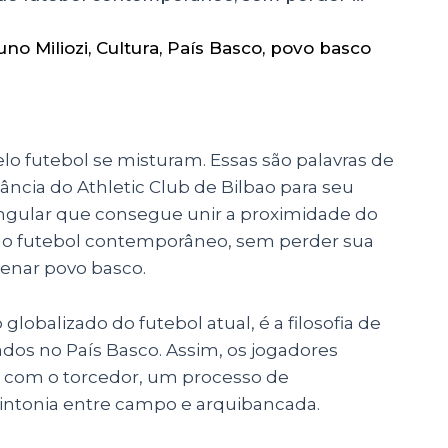
uno Miliozi
,
Cultura
,
País Basco
,
povo basco
elo futebol se misturam. Essas são palavras de
ncia do Athletic Club de Bilbao para seu
singular que consegue unir a proximidade do
do futebol contemporâneo, sem perder sua
lenar povo basco.
globalizado do futebol atual, é a filosofia de
dos no País Basco. Assim, os jogadores
a com o torcedor, um processo de
sintonia entre campo e arquibancada.