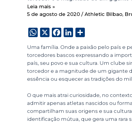
Leia mais »
5 de agosto de 2020
/
Athletic Bilbao
,
Br
W
X
F
Li
S
h
a
n
h
Uma família. Onde a paixão pelo país e p
a
c
k
a
torcedores bascos expressando a importâ
ts
e
e
re
país, seu povo e sua cultura. Um clube 
A
b
dI
torcedor e a magnitude de um gigante 
p
o
n
essência ou esquecer as tradições do mi
p
o
O que mais atrai curiosidade, no contexto 
k
admitir apenas atletas nascidos ou forma
compartilham suas origens e sua cultur
identificação mútua, que gera uma rara 