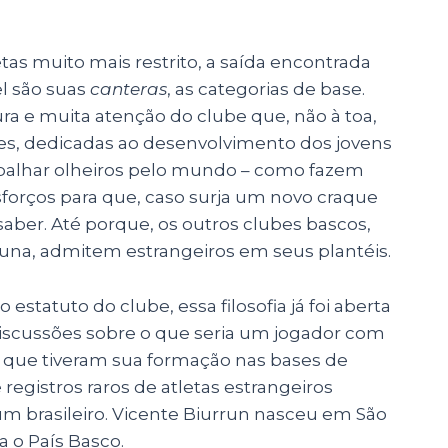
s muito mais restrito, a saída encontrada
el são suas
canteras
, as categorias de base.
ra e muita atenção do clube que, não à toa,
res, dedicadas ao desenvolvimento dos jovens
espalhar olheiros pelo mundo – como fazem
esforços para que, caso surja um novo craque
saber. Até porque, os outros clubes bascos,
suna, admitem estrangeiros em seus plantéis.
o estatuto do clube, essa filosofia já foi aberta
 discussões sobre o que seria um jogador com
as que tiveram sua formação nas bases de
 registros raros de atletas estrangeiros
um brasileiro. Vicente Biurrun nasceu em São
a o País Basco.