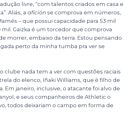
radução livre, “com talentos criados em casa e
”. Aliás, a
afición
se comprova em números,
Mamés – que possui capacidade para 53 mil
 mil. Gaizka é um torcedor que comprova
 de morrer, embaixo da terra. Estou pensando
igada perto da minha tumba pra ver se
do clube nada tem a ver com questões raciais
trela do elenco, Iñaki Williams, que é filho de
 Em janeiro, inclusive, o atacante foi alvo de
panyol, e seus companheiros de Athletic o
vo, todos deixariam o campo em forma de