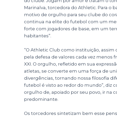
do clube. Jogam por amor e tratam o tor
Marinalva, torcedora do Athletic. Para o b
motivo de orgulho para seu clube do cor
continua na elite do futebol com um me
forte com jogadores de base, em um terr
habitantes”.
“O Athletic Club como instituição, assim
pela defesa de valores cada vez menos f
XXI. O orgulho, refletido em sua expres
atletas, se converte em uma força de un
divergências, tornando nossa filosofia d
futebol é visto ao redor do mundo”
, diz 
orgulho de, apoiado por seu povo, ir na
predominante.
Os torcedores sintetizam bem esse pen