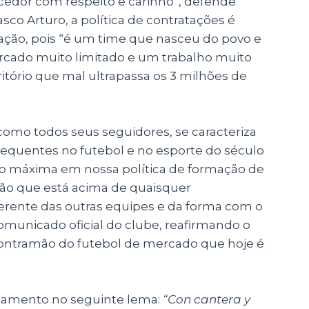
cedor com respeito e carinho”, defende
asco Arturo, a política de contratações é
ação, pois “é um time que nasceu do povo e
rcado muito limitado e um trabalho muito
itório que mal ultrapassa os 3 milhões de
 como todos seus seguidores, se caracteriza
requentes no futebol e no esporte do século
são máxima em nossa política de formação de
ião que está acima de quaisquer
iferente das outras equipes e da forma com o
comunicado oficial do clube, reafirmando o
 contramão do futebol de mercado que hoje é
samento no seguinte lema:
“Con cantera y