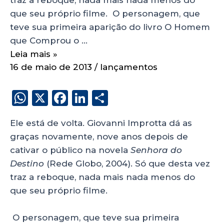
que seu próprio filme. O personagem, que
teve sua primeira aparição do livro O Homem
que Comprou o …
Leia mais »
16 de maio de 2013
/
lançamentos
W
X
F
Li
S
h
a
n
h
Ele está de volta. Giovanni Improtta dá as
a
c
k
a
graças novamente, nove anos depois de
ts
e
e
re
cativar o público na novela
Senhora do
A
b
dI
Destino
(Rede Globo, 2004). Só que desta vez
p
o
n
traz a reboque, nada mais nada menos do
p
o
que seu próprio filme.
k
O personagem, que teve sua primeira