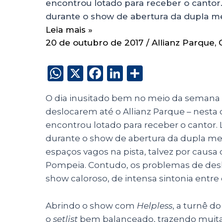
encontrou lotado para receber o cantor
durante o show de abertura da dupla m
Leia mais »
20 de outubro de 2017
/
Allianz Parque
,
W
X
F
Li
S
h
a
n
h
O dia inusitado bem no meio da semana 
a
c
k
a
deslocarem até o Allianz Parque – nesta q
ts
e
e
re
encontrou lotado para receber o cantor.
A
b
dI
durante o show de abertura da dupla mex
p
o
n
espaços vagos na pista, talvez por causa 
p
o
Pompeia. Contudo, os problemas de d
show caloroso, de intensa sintonia entre 
k
Abrindo o show com
Helpless
, a turnê d
o
setlist
bem balanceado, trazendo muit