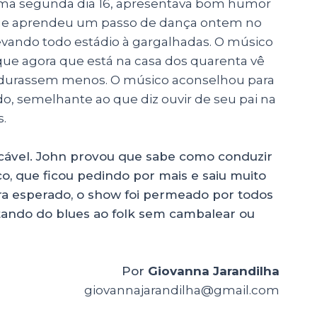
ima segunda dia 16, apresentava bom humor
que aprendeu um passo de dança ontem no
 levando todo estádio à gargalhadas. O músico
ue agora que está na casa dos quarenta vê
 durassem menos. O músico aconselhou para
, semelhante ao que diz ouvir de seu pai na
s.
ecável. John provou que sabe como conduzir
o, que ficou pedindo por mais e saiu muito
era esperado, o show foi permeado por todos
tando do blues ao folk sem cambalear ou
Por
Giovanna Jarandilha
giovannajarandilha@gmail.com