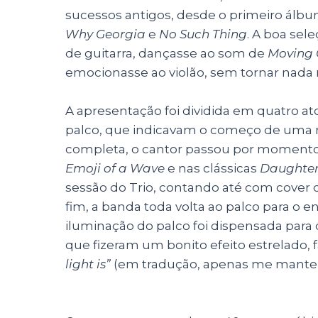
sucessos antigos, desde o primeiro ál
Why Georgia
e
No Such Thing
. A boa sel
de guitarra, dançasse ao som de
Moving 
emocionasse ao violão, sem tornar nada 
A apresentação foi dividida em quatro at
palco, que indicavam o começo de uma n
completa, o cantor passou por momento
Emoji of a Wave
e nas clássicas
Daughter
sessão do Trio, contando até com cover
fim, a banda toda volta ao palco para o
iluminação do palco foi dispensada para d
que fizeram um bonito efeito estrelado, 
light is”
(em tradução, apenas me mantenh