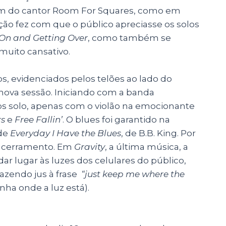
bum do cantor Room For Squares, como em
eção fez com que o público apreciasse os solos
On and Getting Over
, como também se
muito cansativo.
os, evidenciados pelos telões ao lado do
ova sessão. Iniciando com a banda
s solo, apenas com o violão na emocionante
s
e
Free Fallin’
. O blues foi garantido na
 de
Everyday I Have the Blues
, de B.B. King. Por
 encerramento. Em
Gravity
, a última música, a
ar lugar às luzes dos celulares do público,
fazendo jus à frase
“just keep me where the
a onde a luz está).