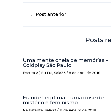
←
Post anterior
Posts r
Uma mente cheia de memórias –
Coldplay São Paulo
Escuta Aí
,
Eu Fui
,
Sala33
/
8 de abril de 2016
Fraude Legítima – uma dose de
mistério e feminismo
Na Estante
,
Sala33
/
11 de janeiro de 2018