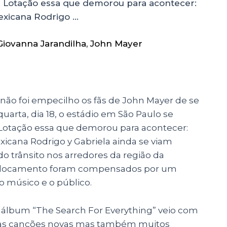
. Lotação essa que demorou para acontecer:
exicana Rodrigo …
Giovanna Jarandilha
,
John Mayer
não foi empecilho os fãs de John Mayer de se
uarta, dia 18, o estádio em São Paulo se
 Lotação essa que demorou para acontecer:
icana Rodrigo y Gabriela ainda se viam
do trânsito nos arredores da região da
eslocamento foram compensados por um
o músico e o público.
o álbum
“
The Search For Everything” veio com
as canções novas mas também muitos