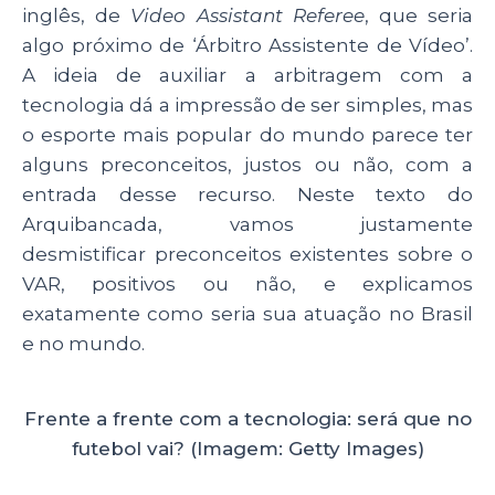
A
b
dI
inglês, de
Video Assistant Referee
, que seria
p
o
n
algo próximo de ‘Árbitro Assistente de Vídeo’.
p
o
A ideia de auxiliar a arbitragem com a
tecnologia dá a impressão de ser simples, mas
k
o esporte mais popular do mundo parece ter
alguns preconceitos, justos ou não, com a
entrada desse recurso. Neste texto do
Arquibancada, vamos justamente
desmistificar preconceitos existentes sobre o
VAR, positivos ou não, e explicamos
exatamente como seria sua atuação no Brasil
e no mundo.
Frente a frente com a tecnologia: será que no
futebol vai? (Imagem: Getty Images)