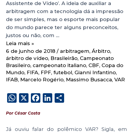
Assistente de Vídeo’. A ideia de auxiliar a
arbitragem com a tecnologia dá a impressão
de ser simples, mas o esporte mais popular
do mundo parece ter alguns preconceitos,
justos ou não, com …
Leia mais »
6 de junho de 2018
/
arbitragem
,
Árbitro
,
árbitro de vídeo
,
Brasileirão
,
Campeonato
Brasileiro
,
campeonato italiano
,
CBF
,
Copa do
Mundo
,
FIFA
,
FPF
,
futebol
,
Gianni Infantino
,
IFAB
,
Marcelo Rogério
,
Massimo Busacca
,
VAR
W
X
F
Li
S
h
a
n
h
Por César Costa
a
c
k
a
ts
e
e
re
Já ouviu falar do polêmico VAR? Sigla, em