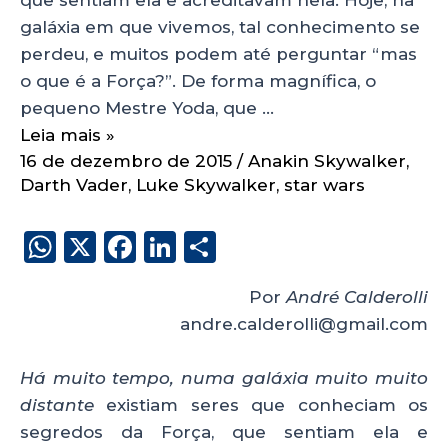
galáxia em que vivemos, tal conhecimento se
perdeu, e muitos podem até perguntar “mas
o que é a Força?”. De forma magnífica, o
pequeno Mestre Yoda, que …
Leia mais »
16 de dezembro de 2015
/
Anakin Skywalker
,
Darth Vader
,
Luke Skywalker
,
star wars
W
X
F
Li
S
h
a
n
h
Por
André Calderolli
a
c
k
a
andre.calderolli@gmail.com
ts
e
e
re
A
b
dI
Há muito tempo, numa galáxia muito muito
p
o
n
distante
existiam seres que conheciam os
p
o
segredos da Força, que sentiam ela e