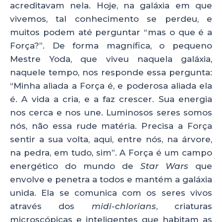
acreditavam nela. Hoje, na galáxia em que
k
vivemos, tal conhecimento se perdeu, e
muitos podem até perguntar “mas o que é a
Força?”. De forma magnífica, o pequeno
Mestre Yoda, que viveu naquela galáxia,
naquele tempo, nos responde essa pergunta:
“Minha aliada a Força é, e poderosa aliada ela
é. A vida a cria, e a faz crescer. Sua energia
nos cerca e nos une. Luminosos seres somos
nós, não essa rude matéria. Precisa a Força
sentir a sua volta, aqui, entre nós, na árvore,
na pedra, em tudo, sim”. A Força é um campo
energético do mundo de
Star Wars
que
envolve e penetra a todos e mantém a galáxia
unida. Ela se comunica com os seres vivos
através dos
midi-chlorians
, criaturas
microscópicas e inteligentes que habitam as