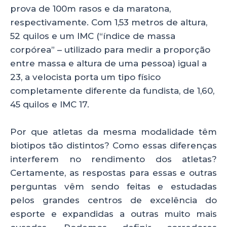
p
o
n
prova de 100m rasos e da maratona,
p
o
respectivamente. Com 1,53 metros de altura,
52 quilos e um IMC (“índice de massa
k
corpórea” – utilizado para medir a proporção
entre massa e altura de uma pessoa) igual a
23, a velocista porta um tipo físico
completamente diferente da fundista, de 1,60,
45 quilos e IMC 17.
Por que atletas da mesma modalidade têm
biotipos tão distintos? Como essas diferenças
interferem no rendimento dos atletas?
Certamente, as respostas para essas e outras
perguntas vêm sendo feitas e estudadas
pelos grandes centros de excelência do
esporte e expandidas a outras muito mais