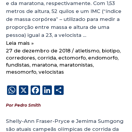
e da maratona, respectivamente. Com 1,53
metros de altura, 52 quilos e um IMC (“índice
de massa corpórea” – utilizado para medir a
proporção entre massa e altura de uma
pessoa) igual a 23, a velocista …
Leia mais »
27 de dezembro de 2018
/
atletismo
,
biotipo
,
corredores
,
corrida
,
ectomorfo
,
endomorfo
,
fundistas
,
maratona
,
maratonistas
,
mesomorfo
,
velocistas
W
X
F
Li
S
h
a
n
h
Por Pedro Smith
a
c
k
a
ts
e
e
re
Shelly-Ann Fraser-Pryce e Jemima Sumgong
A
b
dI
são atuais campeãs olímpicas de corrida da