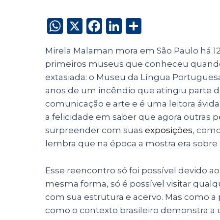
W
X
F
Li
S
h
a
n
h
Mirela Malaman mora em São Paulo há 12 
a
c
k
a
primeiros museus que conheceu quando 
ts
e
e
re
extasiada: o Museu da Língua Portugues
A
b
dI
anos de um incêndio que atingiu parte de
p
o
n
comunicação e arte e é uma leitora ávida
p
o
a felicidade em saber que agora outras
surpreender com suas
exposições
, como
k
lembra que na época a mostra era sobre M
Esse reencontro só foi possível devido a
mesma forma, só é possível visitar qual
com sua estrutura e acervo. Mas como a p
como o contexto brasileiro demonstra a