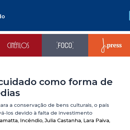
do
o cuidado como forma de
édias
ra a conservação de bens culturais, o país
á-los devido à falta de investimento
Camatta
,
Incêndio
,
Julia Castanha
,
Lara Paiva
,