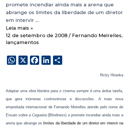
promete incendiar ainda mais a arena que
abrange os limites da liberdade de um diretor
em intervir …
Leia mais »
12 de setembro de 2008
/
Fernando Meirelles
,
lançamentos
W
X
F
Li
S
h
a
n
h
a
c
k
a
Ricky Hiraoka
ts
e
e
re
Adaptar uma obra literária para o cinema sempre é uma árdua tarefa,
A
b
dI
que gera inúmeras controvérsias e discussões.
A mais nova
p
o
n
empreitada internacional de Fernando Meirelles atende pelo nome de
p
o
Ensaio sobre a Cegueira
(Blindness) e promete incendiar ainda mais a
k
arena que abrange os
limites da liberdade de um diretor em intervir na