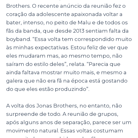
p
o
Brothers. O recente anúncio da reunião fez o
coração da adolescente apaixonada voltar a
k
bater, intenso, no peito de Malu e de todos os
fãs da banda, que desde 2013 sentiam falta da
boyband. “Essa volta tem correspondido muito
às minhas expectativas. Estou feliz de ver que
eles mudaram mas, ao mesmo tempo, não
saíram do estilo deles”, relata. “Parecia que
ainda faltava mostrar muito mais, e mesmo a
galera que não era fã na época está gostando
do que eles estão produzindo”.
A volta dos Jonas Brothers, no entanto, não
surpreende de todo. A reunião de grupos,
após alguns anos de separação, parece ser um
movimento natural. Essas voltas costumam