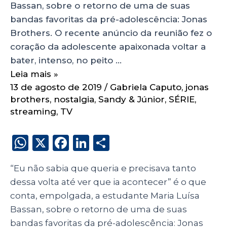
Bassan, sobre o retorno de uma de suas
bandas favoritas da pré-adolescência: Jonas
Brothers. O recente anúncio da reunião fez o
coração da adolescente apaixonada voltar a
bater, intenso, no peito …
Leia mais »
13 de agosto de 2019
/
Gabriela Caputo
,
jonas
brothers
,
nostalgia
,
Sandy & Júnior
,
SÉRIE
,
streaming
,
TV
W
X
F
Li
S
h
a
n
h
“Eu não sabia que queria e precisava tanto
a
c
k
a
dessa volta até ver que ia acontecer” é o que
ts
e
e
re
conta, empolgada, a estudante Maria Luísa
A
b
dI
Bassan, sobre o retorno de uma de suas
p
o
n
bandas favoritas da pré-adolescência: Jonas