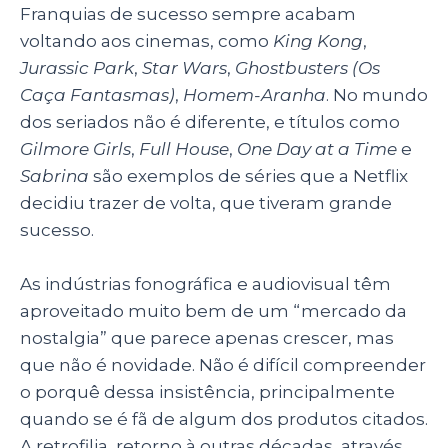
Franquias de sucesso sempre acabam
voltando aos cinemas, como
King Kong
,
Jurassic Park
,
Star Wars
,
Ghostbusters (Os
Caça Fantasmas)
,
Homem-Aranha
. No mundo
dos seriados não é diferente, e títulos como
Gilmore Girls
,
Full House
,
One Day at a Time
e
Sabrina
são exemplos de séries que a Netflix
decidiu trazer de volta, que tiveram grande
sucesso.
As indústrias fonográfica e audiovisual têm
aproveitado muito bem de um “mercado da
nostalgia” que parece apenas crescer, mas
que não é novidade. Não é difícil compreender
o porquê dessa insistência, principalmente
quando se é fã de algum dos produtos citados.
A retrofilia, retorno à outras décadas, através