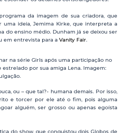
 o programa da imagem de sua criadora, que
er uma ideia, Jemima Kirke, que interpreta a
a do ensino médio. Dunham já se deixou ser
u em entrevista para a
Vanity Fair
.
ar na série Girls após uma participação no
o e estrelado por sua amiga Lena. Imagem:
ulgação.
louca, ou – que tal?- humana demais. Por isso,
ito e torcer por ele até o fim, pois alguma
magoar alguém, ser grosso ou apenas egoísta
ística do show, que conquistou dois Globos de