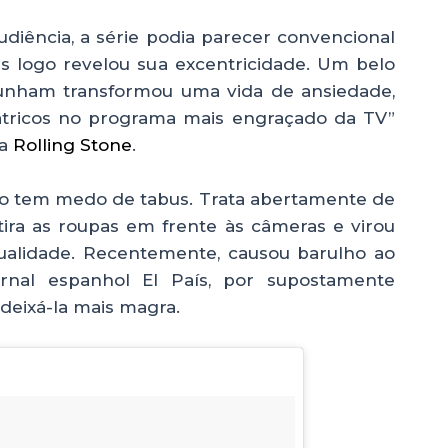
diência, a série podia parecer convencional
as logo revelou sua excentricidade. Um belo
unham transformou uma vida de ansiedade,
átricos no programa mais engraçado da TV”
ta
Rolling Stone
.
ão tem medo de tabus. Trata abertamente de
tira as roupas em frente às câmeras e virou
tualidade. Recentemente, causou barulho ao
ornal espanhol El País, por supostamente
 deixá-la mais magra.