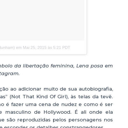
adunham)
em
Mai 25, 2015 às 5:21 PDT
mbolo da libertação feminina, Lena posa em
stagram.
icção ao adicionar muito de sua autobiografia,
” (Not That Kind Of Girl), às telas da tevê.
como é fazer uma cena de nudez e como é ser
e masculino de Hollywood. É ali onde ela
que são reproduzidas pelos personagens nos
de esconder os detalhes constrangedores.