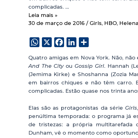
complicadas. …
Leia mais »
30 de março de 2016
/
Girls
,
HBO
,
Helen
W
X
F
Li
S
h
a
n
h
Quatro amigas em Nova York. Não, não 
a
c
k
a
And The City
ou
Gossip Girl
. Hannah (Le
ts
e
e
re
(Jemima Kirke) e Shoshanna (Zozia M
A
b
dI
em bairros chiques e não têm carro. E
p
o
n
complicadas. Estão quase nos trinta ano
p
o
Elas são as protagonistas da série
Girls
k
penúltima temporada: o programa já 
de tristezas: a própria multitarefada c
Dunham, vê o momento como oportuno 