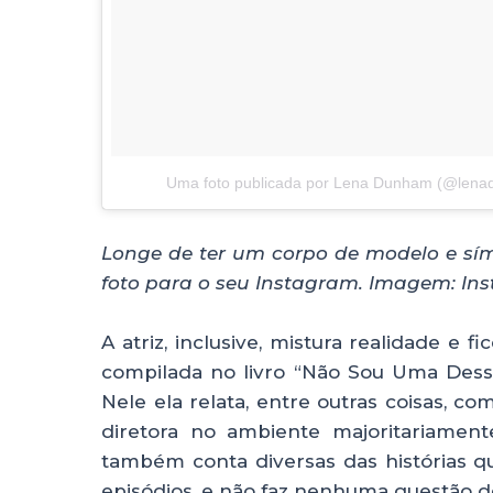
Uma foto publicada por Lena Dunham (@len
Longe de ter um corpo de modelo e sí
foto para o seu Instagram. Imagem: In
A atriz, inclusive, mistura realidade e f
compilada no livro “Não Sou Uma Dessas
Nele ela relata, entre outras coisas, 
diretora no ambiente majoritariament
também conta diversas das histórias 
episódios, e não faz nenhuma questão 