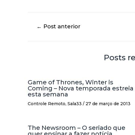
←
Post anterior
Posts r
Game of Thrones, Winter is
Coming – Nova temporada estreia
esta semana
Controle Remoto
,
Sala33
/
27 de março de 2013
The Newsroom – O seriado que
quer ensinar a fazer notícia