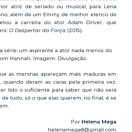
or atriz de seriado ou musical, para Lena
 ano, além de um Emmy de melhor elenco de
tou a carreira do ator Adam Driver, que
ars: O Despertar da Força
(2015).
a série, um aspirante a ator nada menos do
 com Hannah. Imagem: Divulgação.
é que as meninas apareçam mais maduras em
, quando deram as caras pela primeira vez.
 ter lido o suficiente para saber que não será
e tudo, só o que elas querem, no final, é se
uem.
Por
Helena Mega
helenamega8@gmail.com