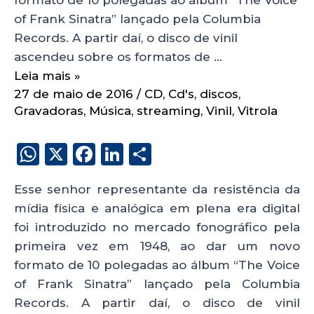
of Frank Sinatra” lançado pela Columbia
Records. A partir daí, o disco de vinil
ascendeu sobre os formatos de …
Leia mais »
27 de maio de 2016
/
CD
,
Cd's
,
discos
,
Gravadoras
,
Música
,
streaming
,
Vinil
,
Vitrola
W
X
F
Li
S
h
a
n
h
Esse senhor representante da resistência da
a
c
k
a
mídia física e analógica em plena era digital
ts
e
e
re
foi introduzido no mercado fonográfico pela
A
b
dI
primeira vez em 1948, ao dar um novo
p
o
n
formato de 10 polegadas ao álbum “The Voice
p
o
of Frank Sinatra” lançado pela Columbia
Records. A partir daí, o disco de vinil
k