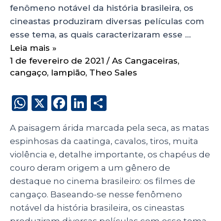
fenômeno notável da história brasileira, os
cineastas produziram diversas películas com
esse tema, as quais caracterizaram esse …
Leia mais »
1 de fevereiro de 2021
/
As Cangaceiras
,
cangaço
,
lampião
,
Theo Sales
W
X
F
Li
S
h
a
n
h
A paisagem árida marcada pela seca, as matas
a
c
k
a
espinhosas da caatinga, cavalos, tiros, muita
ts
e
e
re
violência e, detalhe importante, os chapéus de
A
b
dI
couro deram origem a um gênero de
p
o
n
destaque no cinema brasileiro: os filmes de
p
o
cangaço. Baseando-se nesse fenômeno
notável da história brasileira, os cineastas
k
produziram diversas películas com esse tema,