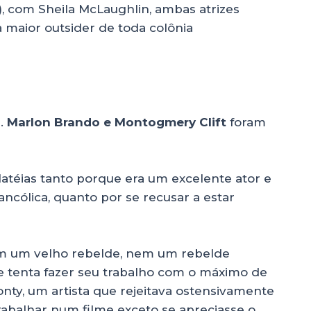
), com Sheila McLaughlin, ambas atrizes
maior outsider de toda colônia
s.
Marlon Brando e Montogmery Clift
foram
latéias tanto porque era um excelente ator e
ncólica, quanto por se recusar a estar
m um velho rebelde, nem um rebelde
 tenta fazer seu trabalho com o máximo de
onty, um artista que rejeitava ostensivamente
rabalhar num filme exceto se apreciasse o