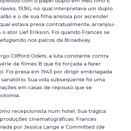
llywood com o papel duplo em Meu filho É
Hawks, 1936), no qual interpretava um duplo
alão e o de sua filha ansiosa por ascender
qual estava presa contratualmente, arranjou-
 ator Lief Erikson. Foi quando Frances se
refugiando nos palcos da Broadway.
 Clifford Odets, a luta constante contra
rie de filmes B que foi forçada a fazer
. Foi presa em 1943 por dirigir embriagada
 sanatório. Sua vida subseqüente foi uma
rnações em casas de repouso que se
otomia.
omo recepcionista num hotel. Sua trágica
s produções cinematográficas: Frances
trelada por Jessica Lange e Committed (de