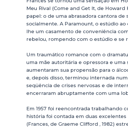
Frances se tornou uma sensação em Ho
Meu Rival (Come and Get It, de Howard 
papel: o de uma abrasadora cantora de s
socialmente. A Paramount, o estúdio ao 
lhe um casamento de conveniência com o
rebelou, rompendo com o estúdio e se 
Um traumático romance com o dramaturgo
uma mãe autoritária e opressora e uma sé
aumentaram sua propensão para o álcool
e, depois disso, terminou internada num
seqüência de crises nervosas e de inte
encerraram abruptamente com uma lob
Em 1957 foi reencontrada trabalhando c
história foi contada em duas excelente
(Frances, de Graeme Clifford , 1982) es