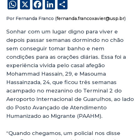
W
X
F
Li
S
h
a
n
h
Por Fernanda Franco (
fernanda.francoxavier@usp.br
)
a
c
k
a
ts
e
e
re
Sonhar com um lugar digno para viver e
depois passar semanas dormindo no chão
A
b
dI
sem conseguir tomar banho e nem
p
o
n
condições para as orações diárias. Essa foi a
p
o
experiência vivida pelo casal afegão
k
Mohammad Hassain, 29, e Masouma
Hassainzada, 24, que ficou três semanas
acampado no mezanino do Terminal 2 do
Aeroporto Internacional de Guarulhos, ao lado
do Posto Avançado de Atendimento
Humanizado ao Migrante (PAAHM).
“Quando chegamos, um policial nos disse