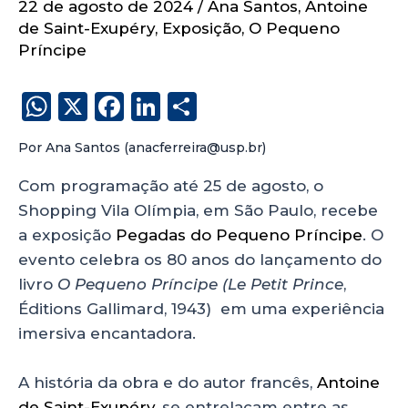
22 de agosto de 2024
/
Ana Santos
,
Antoine
de Saint-Exupéry
,
Exposição
,
O Pequeno
Príncipe
W
X
F
Li
S
h
a
n
h
Por Ana Santos (anacferreira@usp.br)
a
c
k
a
ts
e
e
re
Com programação até 25 de agosto, o
Shopping Vila Olímpia, em São Paulo, recebe
A
b
dI
a exposição
Pegadas do Pequeno Príncipe
. O
p
o
n
evento celebra os 80 anos do lançamento do
p
o
livro
O Pequeno Príncipe (Le Petit Prince
,
k
Éditions Gallimard, 1943) em uma experiência
imersiva encantadora.
A história da obra e do autor francês,
Antoine
de Saint-Exupéry
, se entrelaçam entre as