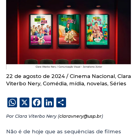
22 de agosto de 2024
/
Cinema Nacional
,
Clara
Viterbo Nery
,
Comédia
,
mídia
,
novelas
,
Séries
W
X
F
Li
S
h
a
n
h
Por Clara Viterbo Nery (
claravnery@usp.br
)
a
c
k
a
ts
e
e
re
Não é de hoje que as sequências de filmes