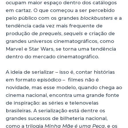
A
b
dI
ocupam maior espaço dentro dos catálogos
em cartaz. O que começou a ser percebido
p
o
n
pelo público com os grandes
blockbusters
e a
p
o
tendência cada vez mais frequente de
k
produção de
prequels
,
sequels
e criação de
grandes universos cinematográficos, como
Marvel e Star Wars, se torna uma tendência
dentro do mercado cinematográfico.
A ideia de serializar – isso é, contar histórias
em formato episódico – filmes não é
novidade, mas esse modelo, quando chega ao
cinema nacional, encontra uma grande fonte
de inspiração: as séries e telenovelas
brasileiras. A serialização está dentre os
grandes sucessos de bilheteria nacional,
como a trilogia
Minha Mãe é uma Peça
, e os