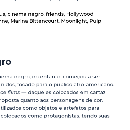
us
,
cinema negro
,
friends
,
Hollywood
rne
,
Marina Bittencourt
,
Moonlight
,
Pulp
gro
inema negro, no entanto, começou a ser
Unidos, focado para o público afro-americano.
ce films
— daqueles colocados em cartaz
roposta quanto aos personagens de cor.
ilizados como objetos e artefatos para
m colocados como protagonistas, tendo suas