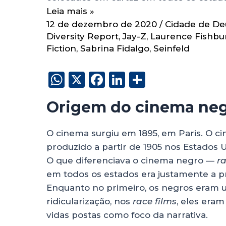
Leia mais »
12 de dezembro de 2020
/
Cidade de De
Diversity Report
,
Jay-Z
,
Laurence Fishbu
Fiction
,
Sabrina Fidalgo
,
Seinfeld
W
X
F
Li
S
h
a
n
h
Origem do cinema ne
a
c
k
a
ts
e
e
re
O cinema surgiu em 1895, em Paris. O c
A
b
dI
produzido a partir de 1905 nos Estados 
p
o
n
O que diferenciava o cinema negro —
ra
p
o
em todos os estados era justamente a p
Enquanto no primeiro, os negros eram ut
k
ridicularização, nos
race films
, eles era
vidas postas como foco da narrativa.