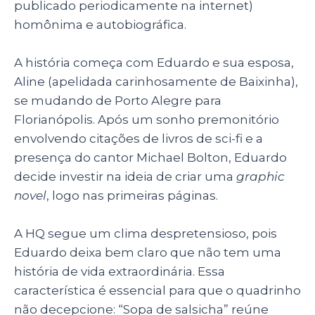
p
o
n
publicado periodicamente na internet)
p
o
homônima e autobiográfica.
k
A história começa com Eduardo e sua esposa,
Aline (apelidada carinhosamente de Baixinha),
se mudando de Porto Alegre para
Florianópolis. Após um sonho premonitório
envolvendo citações de livros de sci-fi e a
presença do cantor Michael Bolton, Eduardo
decide investir na ideia de criar uma
graphic
novel
, logo nas primeiras páginas.
A HQ segue um clima despretensioso, pois
Eduardo deixa bem claro que não tem uma
história de vida extraordinária. Essa
característica é essencial para que o quadrinho
não decepcione: “Sopa de salsicha” reúne