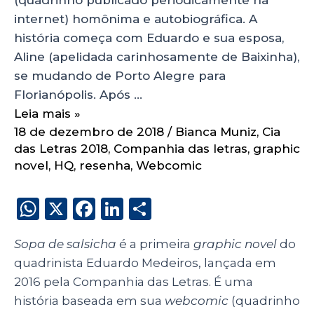
internet) homônima e autobiográfica. A
história começa com Eduardo e sua esposa,
Aline (apelidada carinhosamente de Baixinha),
se mudando de Porto Alegre para
Florianópolis. Após …
Leia mais »
18 de dezembro de 2018
/
Bianca Muniz
,
Cia
das Letras 2018
,
Companhia das letras
,
graphic
novel
,
HQ
,
resenha
,
Webcomic
W
X
F
Li
S
h
a
n
h
Sopa de salsicha
é a primeira
graphic novel
do
a
c
k
a
quadrinista Eduardo Medeiros, lançada em
ts
e
e
re
2016 pela Companhia das Letras. É uma
A
b
dI
história baseada em sua
webcomic
(quadrinho